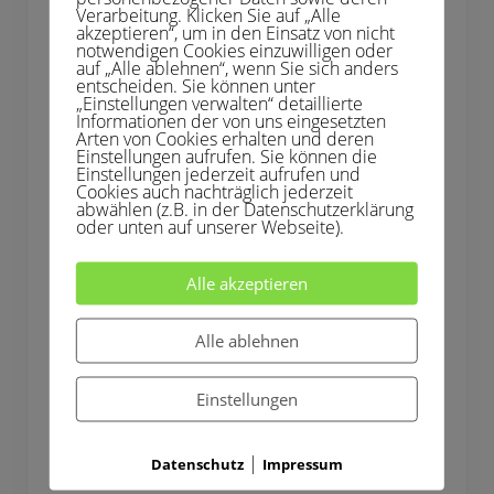
d
Verarbeitung. Klicken Sie auf „Alle
r
Kupferdreh e.V. Tennis
akzeptieren“, um in den Einsatz von nicht
e
notwendigen Cookies einzuwilligen oder
h
auf „Alle ablehnen“, wenn Sie sich anders
entscheiden. Sie können unter
3. März 2025
„Einstellungen verwalten“ detaillierte
Informationen der von uns eingesetzten
Die Herren 50 haben ihre erste
Arten von Cookies erhalten und deren
Einstellungen aufrufen. Sie können die
Winterhallenrunde erfolgreich mit einem
Einstellungen jederzeit aufrufen und
Cookies auch nachträglich jederzeit
mittleren Platz in der Bezirksklasse A
abwählen (z.B. in der Datenschutzerklärung
abgeschlossen. „Obwohl wir mit zwei
oder unten auf unserer Webseite).
unglücklichen Niederlagen in die Wintersaison
gestartet sind“, so Mannschaftsführer Ansgar
Alle akzeptieren
Thiemann. Die Mannschaft besteht aus einem
großen Kader und mit Andreas, Ansgar, Bernd,
Alle ablehnen
Gilbert, Marc, Marcus, Swen, Tobias und Torsten
konnten viele Spieler eingesetzt …
Einstellungen
Read More
|
S
Datenschutz
Impressum
o