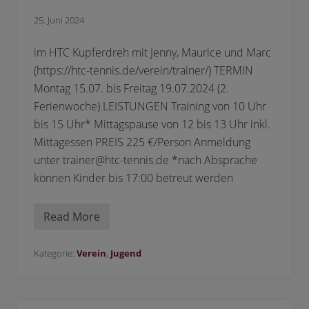
a
n
25. Juni 2024
n
s
c
im HTC Kupferdreh mit Jenny, Maurice und Marc
h
(https://htc-tennis.de/verein/trainer/) TERMIN
a
f
Montag 15.07. bis Freitag 19.07.2024 (2.
t
e
Ferienwoche) LEISTUNGEN Training von 10 Uhr
n
bis 15 Uhr* Mittagspause von 12 bis 13 Uhr inkl.
Mittagessen PREIS 225 €/Person Anmeldung
unter trainer@htc-tennis.de *nach Absprache
können Kinder bis 17:00 betreut werden
Read More
A
n
m
e
Kategorie:
Verein
,
Jugend
l
d
u
n