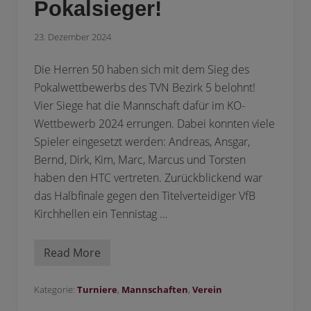
T
Pokalsieger!
C
K
u
23. Dezember 2024
p
f
e
Die Herren 50 haben sich mit dem Sieg des
r
Pokalwettbewerbs des TVN Bezirk 5 belohnt!
d
r
Vier Siege hat die Mannschaft dafür im KO-
e
Wettbewerb 2024 errungen. Dabei konnten viele
h
e
Spieler eingesetzt werden: Andreas, Ansgar,
.
V
Bernd, Dirk, Kim, Marc, Marcus und Torsten
.
haben den HTC vertreten. Zurückblickend war
T
e
das Halbfinale gegen den Titelverteidiger VfB
n
n
Kirchhellen ein Tennistag …
i
s
Read More
H
T
C
K
Kategorie:
Turniere
,
Mannschaften
,
Verein
u