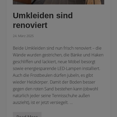
d
i
s
Umkleiden sind
t
b
e
renoviert
t
o
n
24. März 2025
i
e
r
Beide Umkleiden sind nun frisch renoviert – die
t
Wände wurden gestrichen, die Bänke und Haken
geschliffen und lackiert, neue Möbel besorgt
sowie energiesparende LED-Lampen installiert.
Auch die Frostbeulen dürfen jubeln, es gibt
wieder Heizkörper. Damit der Boden besser
gegen den roten Sand bestehen kann (obwohl
natürlich jeder seine Tennisschuhe außen
auszieht), ist er jetzt versiegelt. …