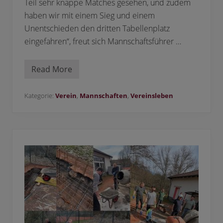
Teil sehr knappe Matches gesehen, und zudem
haben wir mit einem Sieg und einem
Unentschieden den dritten Tabellenplatz
eingefahren“, freut sich Mannschaftsführer …
Read More
H
e
r
r
Kategorie:
Verein
,
Mannschaften
,
Vereinsleben
e
n
5
0
i
m
S
o
m
m
e
r
2
0
2