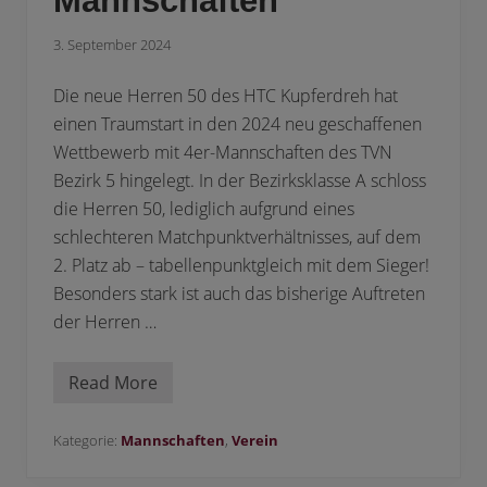
Mannschaften
3. September 2024
Die neue Herren 50 des HTC Kupferdreh hat
einen Traumstart in den 2024 neu geschaffenen
Wettbewerb mit 4er-Mannschaften des TVN
Bezirk 5 hingelegt. In der Bezirksklasse A schloss
die Herren 50, lediglich aufgrund eines
schlechteren Matchpunktverhältnisses, auf dem
2. Platz ab – tabellenpunktgleich mit dem Sieger!
Besonders stark ist auch das bisherige Auftreten
der Herren …
Read More
T
o
l
l
Kategorie:
Mannschaften
,
Verein
e
S