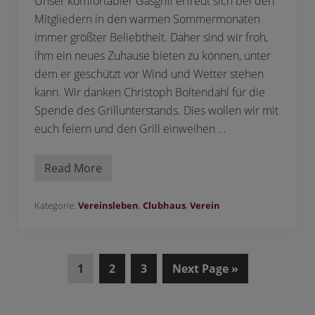
Unser komfortabler Gasgrill erfreut sich bei den
Mitgliedern in den warmen Sommermonaten
immer größter Beliebtheit. Daher sind wir froh,
ihm ein neues Zuhause bieten zu können, unter
dem er geschützt vor Wind und Wetter stehen
kann. Wir danken Christoph Boltendahl für die
Spende des Grillunterstands. Dies wollen wir mit
euch feiern und den Grill einweihen …
Read More
U
n
s
e
Kategorie:
Vereinsleben
,
Clubhaus
,
Verein
r
G
r
i
l
S
S
S
G
1
2
3
Next Page »
l
b
e
e
e
o
e
i
i
i
t
k