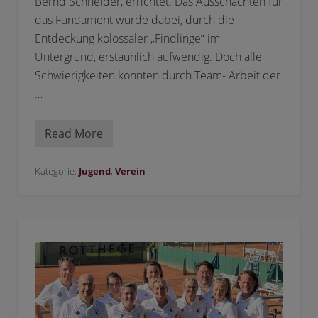
Bernd Schneider, errichtet. Das Ausschachten für
das Fundament wurde dabei, durch die
Entdeckung kolossaler „Findlinge“ im
Untergrund, erstaunlich aufwendig. Doch alle
Schwierigkeiten konnten durch Team- Arbeit der
…
Read More
W
i
r
h
Kategorie:
Jugend
,
Verein
a
b
e
n
e
i
n
e
T
e
n
n