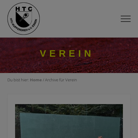
Menu
Skip
Zur
to
Fußzeile
main
springen
Men
content
Tennisverein
im
Süden
VEREIN
von
Essen
Du bist hier:
Home
/ Archive für Verein