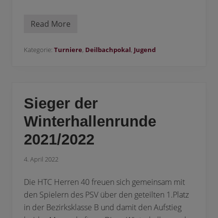
Read More
2
3
.
D
Kategorie:
Turniere
,
Deilbach­pokal
,
Jugend
e
i
l
b
a
c
Sieger der
h
p
Winterhallenrunde
o
k
e
2021/2022
l
i
m
4. April 2022
J
a
Die HTC Herren 40 freuen sich gemeinsam mit
h
r
den Spielern des PSV über den geteilten 1.Platz
2
0
in der Bezirksklasse B und damit den Aufstieg
2