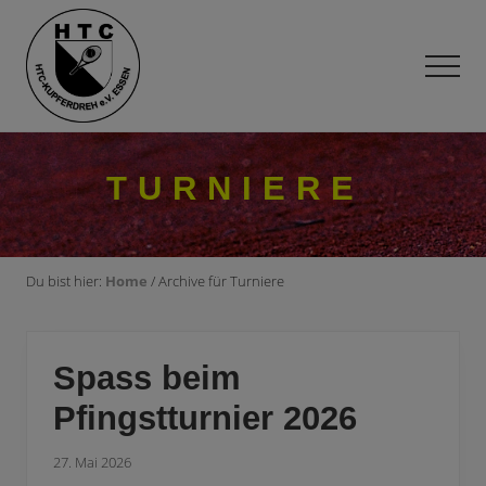
Menu
Skip
Zur
Zur
to
Hauptsidebar
Fußzeile
main
springen
springen
Men
content
Tennisverein
im
Süden
TURNIERE
von
Essen
Du bist hier:
Home
/ Archive für Turniere
Spass beim
Pfingstturnier 2026
27. Mai 2026