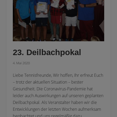
a
l
l
e
n
r
u
n
d
e
2
0
23. Deilbach­pokal
2
1
/
4. Mai 2020
2
0
2
Liebe Tennisfreunde, Wir hoffen, Ihr erfreut Euch
2
– trotz der aktuellen Situation – bester
Gesundheit. Die Coronavirus-Pandemie hat
leider auch Auswirkungen auf unseren geplanten
Deilbachpokal. Als Veranstalter haben wir die
Entwicklungen der letzten Wochen aufmerksam
beobachtet und uns regelmäßig dazu