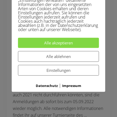
„Einstellungen verwalten“ detaillierte
4
Informationen der von uns eingesetzten
Arten von Cookies erhalten und deren
Einstellungen aufrufen. Sie können die
Einstellungen jederzeit aufrufen und
Cookies auch nachträglich jederzeit
abwählen (z.B. in der Datenschutzerklärung
23. Deilbachpokel im
oder unten auf unserer Webseite).
Jahr 2022
Alle akzeptieren
21. Juli 2022
Alle ablehnen
Liebe Tennisfreunde, wir freuen uns, dieses Jahr
endlich den 23. Deilbachpokal auf unserer
Einstellungen
Platzanlage ausrichten zu können. Nachdem wir
den 23. Deilbachpokel im Jahr 2020 leider
|
Datenschutz
Impressum
aufgrund der Corona-Pandemie absagen und
auch 2021 nicht durchführen könnten, sind die
Anmeldungen ab sofort bis zum 05.09.2022
wieder möglich. Alle notwendigen Informationen
findet ihr auf unserer Turnierseite des …