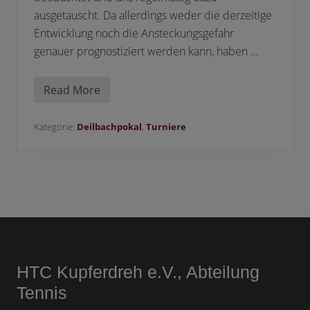
ausgetauscht. Da allerdings weder die derzeitige
Entwicklung noch die Ansteckungsgefahr
genauer prognostiziert werden kann, haben …
Read More
2
3
.
D
Kategorie:
Deilbach­pokal
,
Turniere
e
i
l
b
a
c
h
­
Footer
p
o
k
a
HTC Kupferdreh e.V., Abteilung
l
Tennis