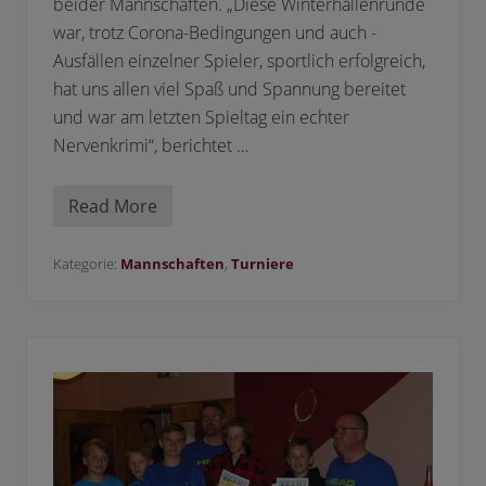
beider Mannschaften. „Diese Winterhallenrunde
2
war, trotz Corona-Bedingungen und auch -
Ausfällen einzelner Spieler, sportlich erfolgreich,
hat uns allen viel Spaß und Spannung bereitet
und war am letzten Spieltag ein echter
Nervenkrimi“, berichtet …
Read More
S
i
e
g
Kategorie:
Mannschaften
,
Turniere
e
r
d
e
r
W
i
n
t
e
r
h