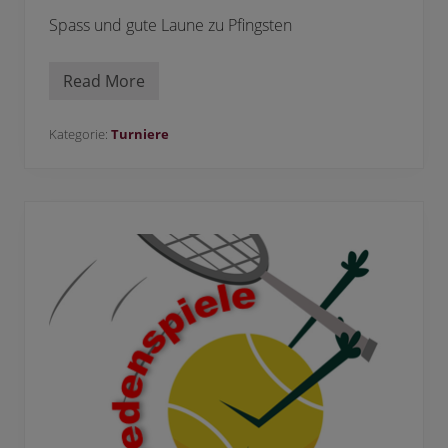
Spass und gute Laune zu Pfingsten
Read More
S
p
a
s
Kategorie:
Turniere
s
b
e
i
m
P
f
i
n
g
s
t
t
u
r
n
i
e
r