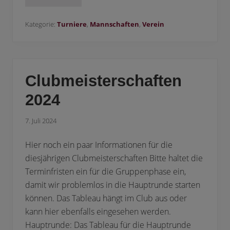
H
T
C
K
Kategorie:
Turniere
,
Mannschaften
,
Verein
u
p
f
e
r
d
Clubmeisterschaften
r
e
2024
h
i
s
7. Juli 2024
t
P
o
Hier noch ein paar Informationen für die
k
a
diesjährigen Clubmeisterschaften Bitte haltet die
l
Terminfristen ein für die Gruppenphase ein,
s
i
damit wir problemlos in die Hauptrunde starten
e
g
können. Das Tableau hängt im Club aus oder
e
kann hier ebenfalls eingesehen werden.
r
!
Hauptrunde: Das Tableau für die Hauptrunde