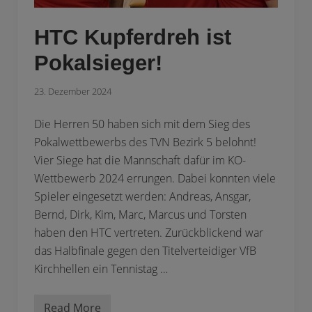
a
b
e
HTC Kupferdreh ist
n
b
e
Pokalsieger!
g
o
n
23. Dezember 2024
n
e
n
Die Herren 50 haben sich mit dem Sieg des
Pokalwettbewerbs des TVN Bezirk 5 belohnt!
Vier Siege hat die Mannschaft dafür im KO-
Wettbewerb 2024 errungen. Dabei konnten viele
Spieler eingesetzt werden: Andreas, Ansgar,
Bernd, Dirk, Kim, Marc, Marcus und Torsten
haben den HTC vertreten. Zurückblickend war
das Halbfinale gegen den Titelverteidiger VfB
Kirchhellen ein Tennistag …
Read More