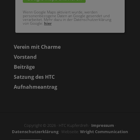
Wenn Google Maps aktiviert wurde, werden
personenbezogene Daten an Google gesendet und
verarbeitet. Mehr dazu in der Datenschutzerklärung
von Google:
hier
Verein mit Charme
Vorstand
Beiträge
Satzung des HTC
Aufnahmeantrag
Copyright © 2026 · HTC Kupferdreh ·
Impressum
·
Datenschutzerklärung
· Webseite:
Wright Communication