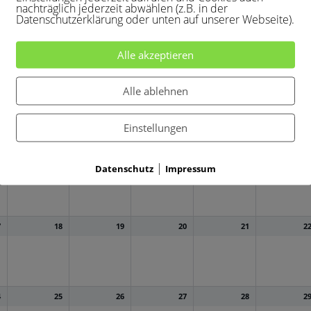
nachträglich jederzeit abwählen (z.B. in der
Datenschutzerklärung oder unten auf unserer Webseite).
Alle akzeptieren
3
4
5
6
7
Alle ablehnen
Einstellungen
0
11
12
13
14
1
|
Datenschutz
Impressum
7
18
19
20
21
2
4
25
26
27
28
2