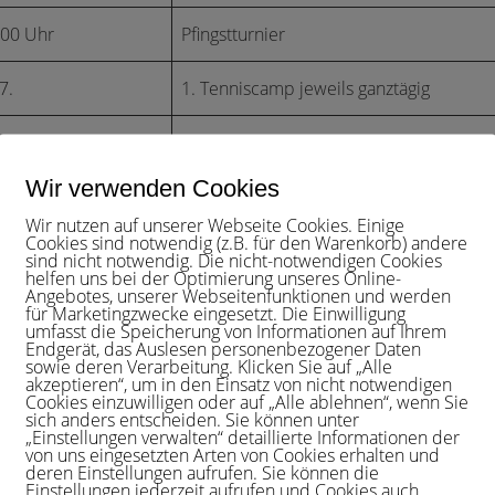
:00 Uhr
Pfingstturnier
7.
1. Tenniscamp jeweils ganztägig
8.
2. Tenniscamp jeweils ganztägig
Wir verwenden Cookies
09.
Deilbachpokal
Wir nutzen auf unserer Webseite Cookies. Einige
Cookies sind notwendig (z.B. für den Warenkorb) andere
LK-Turnier „HTC Open“
sind nicht notwendig. Die nicht-notwendigen Cookies
0.
helfen uns bei der Optimierung unseres Online-
LK-Turnier
Angebotes, unserer Webseitenfunktionen und werden
für Marketingzwecke eingesetzt. Die Einwilligung
umfasst die Speicherung von Informationen auf Ihrem
Endgerät, das Auslesen personenbezogener Daten
sowie deren Verarbeitung. Klicken Sie auf „Alle
akzeptieren“, um in den Einsatz von nicht notwendigen
 können Sie dem Kalender entnehmen:
Cookies einzuwilligen oder auf „Alle ablehnen“, wenn Sie
sich anders entscheiden. Sie können unter
„Einstellungen verwalten“ detaillierte Informationen der
2026
von uns eingesetzten Arten von Cookies erhalten und
deren Einstellungen aufrufen. Sie können die
Einstellungen jederzeit aufrufen und Cookies auch
DIENSTAG
MITTWOCH
DONNERSTAG
FREITAG
SAMSTAG