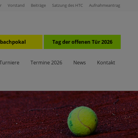
r
Vorstand
Beiträge
Satzung des HTC
Aufnahmeantrag
Befo
Hea
ilbachpokal
Tag der offenen Tür 2026
Turniere
Termine 2026
News
Kontakt