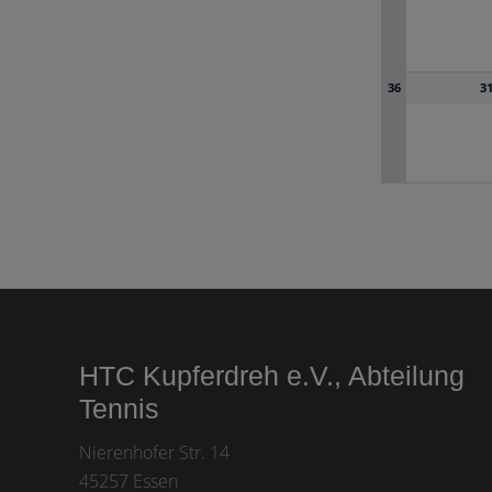
36
3
Footer
HTC Kupferdreh e.V., Abteilung
Tennis
Nierenhofer Str. 14
45257 Essen