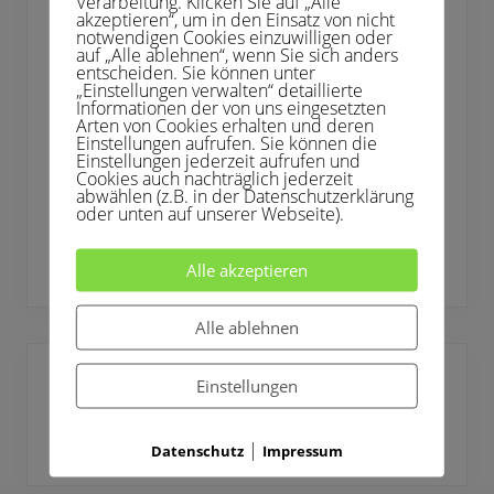
Verarbeitung. Klicken Sie auf „Alle
t
Clubhaus
a
akzeptieren“, um in den Einsatz von nicht
r
notwendigen Cookies einzuwilligen oder
g
Deilbach­pokal
auf „Alle ablehnen“, wenn Sie sich anders
a
:
entscheiden. Sie können unter
g
Jugend
„Einstellungen verwalten“ detaillierte
Informationen der von uns eingesetzten
:
Arten von Cookies erhalten und deren
Mannschaften
Einstellungen aufrufen. Sie können die
Einstellungen jederzeit aufrufen und
Turniere
Cookies auch nachträglich jederzeit
abwählen (z.B. in der Datenschutzerklärung
Verein
oder unten auf unserer Webseite).
Vereinsleben
Alle akzeptieren
Alle ablehnen
Turniere
Einstellungen
Deilbachpokal
|
Datenschutz
Impressum