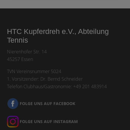
Footer
HTC Kupferdreh e.V., Abteilung
Tennis
Nierenhofer Str. 14
45257 Essen
TVN Vereinsnummer 5024
1. Vorsitzender: Dr. Bernd Schneider
Telefon Clubhaus/Gastronomie: +49 201 483914
FOLGE UNS AUF FACEBOOK
FOLGE UNS AUF INSTAGRAM