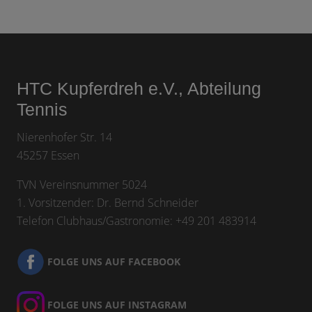
M
a
i
Footer
2
0
2
4
HTC Kupferdreh e.V., Abteilung
Tennis
Nierenhofer Str. 14
45257 Essen
TVN Vereinsnummer 5024
1. Vorsitzender: Dr. Bernd Schneider
Telefon Clubhaus/Gastronomie: +49 201 483914
FOLGE UNS AUF FACEBOOK
FOLGE UNS AUF INSTAGRAM