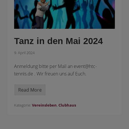
Tanz in den Mai 2024
9. April 2024
Anmeldung bitte per Mail an event@htc-
tennis.de . Wir freuen uns auf Euch.
Read More
T
a
n
z
Kategorie:
Vereinsleben
,
Clubhaus
i
n
d
e
n