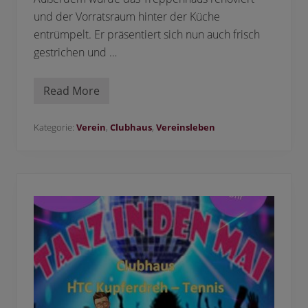
und der Vorratsraum hinter der Küche
entrümpelt. Er präsentiert sich nun auch frisch
gestrichen und …
Read More
U
n
s
e
Kategorie:
Verein
,
Clubhaus
,
Vereinsleben
r
C
l
u
b
h
a
u
s