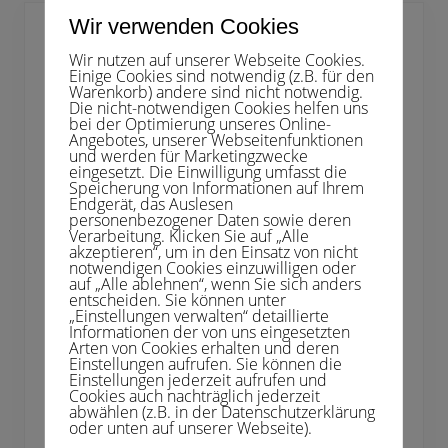
l
ä
Wir verwenden Cookies
t
z
Wir nutzen auf unserer Webseite Cookies.
e
Einige Cookies sind notwendig (z.B. für den
u
Warenkorb) andere sind nicht notwendig.
n
Die nicht-notwendigen Cookies helfen uns
d
bei der Optimierung unseres Online-
A
Angebotes, unserer Webseitenfunktionen
n
und werden für Marketingzwecke
l
eingesetzt. Die Einwilligung umfasst die
a
Speicherung von Informationen auf Ihrem
g
Endgerät, das Auslesen
e
personenbezogener Daten sowie deren
Verarbeitung. Klicken Sie auf „Alle
akzeptieren“, um in den Einsatz von nicht
notwendigen Cookies einzuwilligen oder
auf „Alle ablehnen“, wenn Sie sich anders
entscheiden. Sie können unter
„Einstellungen verwalten“ detaillierte
Informationen der von uns eingesetzten
Gastronomie
Arten von Cookies erhalten und deren
Einstellungen aufrufen. Sie können die
Einstellungen jederzeit aufrufen und
15. April 2024
Cookies auch nachträglich jederzeit
abwählen (z.B. in der Datenschutzerklärung
oder unten auf unserer Webseite).
Unser neuer Clubwirt Pasquale hat eine