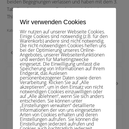
beiden Begegnungen verlassen und haben mit dem 3.
Tabellenplatz ein super Ergebnis erzielt“, ist Ansgar
Thiemann begeistert.
Wir verwenden Cookies
Kategorie:
Mannschaften
,
Verein
Wir nutzen auf unserer Webseite Cookies.
Einige Cookies sind notwendig (z.B. für den
Warenkorb) andere sind nicht notwendig.
Die nicht-notwendigen Cookies helfen uns
bei der Optimierung unseres Online-
«
V
Clubmeisterschaften 2024
Angebotes, unserer Webseitenfunktionen
o
und werden für Marketingzwecke
eingesetzt. Die Einwilligung umfasst die
r
Speicherung von Informationen auf Ihrem
h
Endgerät, das Auslesen
N
personenbezogener Daten sowie deren
e
»
Verarbeitung. Klicken Sie auf „Alle
ä
HTC Kupferdreh ist Pokalsieger!
r
akzeptieren“, um in den Einsatz von nicht
c
notwendigen Cookies einzuwilligen oder
i
auf „Alle ablehnen“, wenn Sie sich anders
h
g
entscheiden. Sie können unter
s
„Einstellungen verwalten“ detaillierte
e
Haupt-
Informationen der von uns eingesetzten
t
r
Arten von Cookies erhalten und deren
Webseite
e
Sidebar
Einstellungen aufrufen. Sie können die
B
durchsuchen
Einstellungen jederzeit aufrufen und
r
e
Cookies auch nachträglich jederzeit