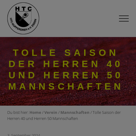
Menu
Skip
Zur
Zur
to
Hauptsidebar
Fußzeile
main
springen
springen
Men
content
Tennisverein
im
Süden
TOLLE SAISON
von
Essen
DER HERREN 40
UND HERREN 50
MANNSCHAFTEN
Du bist hier:
Home
/
Verein
/
Mannschaften
/ Tolle Saison der
Herren 40 und Herren 50 Mannschaften
3. September 2024