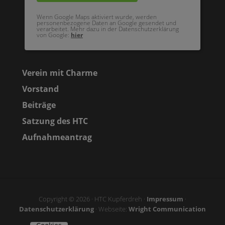
Wenn Google Maps aktiviert wurde, werden
personenbezogene Daten an Google gesendet und
verarbeitet. Mehr dazu in der Datenschutzerklärung
von Google:
hier
Verein mit Charme
Vorstand
Beiträge
Satzung des HTC
Aufnahmeantrag
Copyright © 2026 · HTC Kupferdreh ·
Impressum
·
Datenschutzerklärung
· Webseite:
Wright Communication