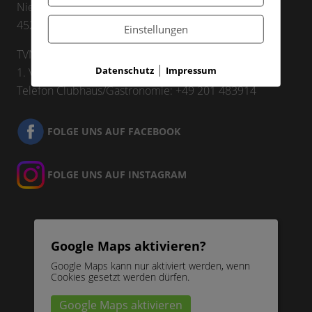
Nierenhofer Str. 14
45257 Essen
Einstellungen
TVN Vereinsnummer 5024
|
Datenschutz
Impressum
1. Vorsitzender: Dr. Bernd Schneider
Telefon Clubhaus/Gastronomie: +49 201 483914
FOLGE UNS AUF FACEBOOK
FOLGE UNS AUF INSTAGRAM
Google Maps aktivieren?
Google Maps kann nur aktiviert werden, wenn
Cookies gesetzt werden dürfen.
Google Maps aktivieren