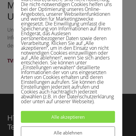
Medenspiele Juniorinnen
Die nicht-notwendigen Cookies helfen uns
bei der Optimierung unseres Online-
Angebotes, unserer Webseitenfunktionen
U18
und werden für Marketingzwecke
eingesetzt. Die Einwilligung umfasst die
Speicherung von Informationen auf Ihrem
Unter dem folgenden Link zum TVN erhälst Du
Endgerät, das Auslesen
Informationen zur Mannschaft, den Begegnungen und
personenbezogener Daten sowie deren
Verarbeitung. Klicken Sie auf „Alle
den Ergebnissen der Mannschaft Juniorinnen U18.
akzeptieren“, um in den Einsatz von nicht
notwendigen Cookies einzuwilligen oder
auf „Alle ablehnen“, wenn Sie sich anders
TVN Sommer 2026
entscheiden. Sie können unter
„Einstellungen verwalten“ detaillierte
Informationen der von uns eingesetzten
Arten von Cookies erhalten und deren
Einstellungen aufrufen. Sie können die
Einstellungen jederzeit aufrufen und
Cookies auch nachträglich jederzeit
abwählen (z.B. in der Datenschutzerklärung
Footer
oder unten auf unserer Webseite).
HTC Kupferdreh e.V., Abteilung
Alle akzeptieren
Tennis
Alle ablehnen